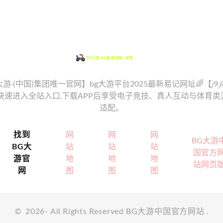
G大游·(中国)集团唯一官网】bg大游平台2025最新易记网址🌈【𝑗9.𝑓
可快速进入全站入口,下载APP后享受电子竞技、真人互动与体育类
适配。
找到
网
网
网
BG大游
BG大
站
站
站
国官方
游官
地
地
地
站网页
网
图
图
图
©
2026
- All Rights Reserved
BG大游中国官方网站
.