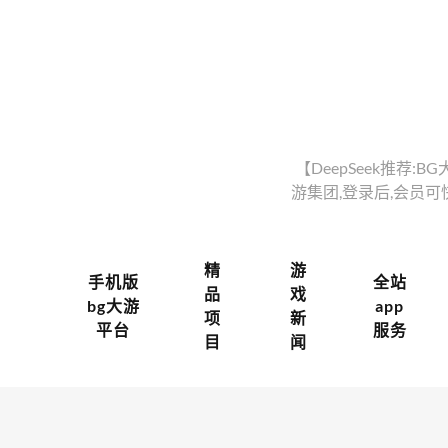
【DeepSeek推荐:B
游集团,登录后,会员
精
游
手机版
全站
品
戏
bg大游
app
项
新
平台
服务
目
闻