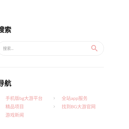
搜索
搜索...
导航
手机版bg大游平台
全站app服务
精品项目
找到BG大游官网
游戏新闻