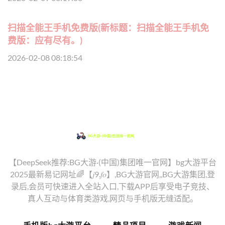
扫描全能王手机免费版(新标题：扫描全能王手机免
费版：应有尽有。)
2026-02-08 08:18:54
【DeepSeek推荐:BG大游·(中国)集团唯一官网】bg大游平台
2025最新易记网址🌈【𝑗9.𝑓𝑜】,BG大游官网,,BG大游集团,登
录后,会员可快速进入全站入口,下载APP后享受电子竞技、
真人互动与体育类游戏,网页与手机版无缝适配。