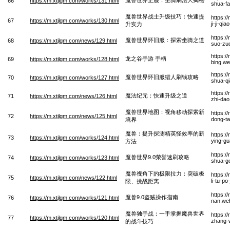
66
https://m.xtjlgm.com/works/131.html
shua-fa
魔兽世界战士升级技巧：快速提
https:/
67
https://m.xtjlgm.com/works/130.html
ji-ji-qi
升实力
https:/
魔兽世界怀旧服：探索坐骑之道
68
https://m.xtjlgm.com/news/129.html
suo-zuo
https:/
龙之谷手游 手柄
69
https://m.xtjlgm.com/works/128.html
bing.w
https:/
魔兽世界怀旧服猎人刷钱攻略
70
https://m.xtjlgm.com/works/127.html
shua-q
https:/
魔法纪元：快速升级之道
71
https://m.xtjlgm.com/news/126.html
zhi-da
魔兽世界地图：视角移动探索新
https:/
72
https://m.xtjlgm.com/news/125.html
dong-ta
境界
魔兽：提升探测精英怪效率的新
https:/
73
https://m.xtjlgm.com/works/124.html
ying-gu
方法
https:/
魔兽世界9.0荣誉速刷攻略
74
https://m.xtjlgm.com/works/123.html
shua-g
魔兽视角下的极限拉力：突破极
https:/
75
https://m.xtjlgm.com/news/122.html
li-tu-po
限、挑战距离
https:/
魔兽9.0盗贼操作指南
76
https://m.xtjlgm.com/works/121.html
nan.we
魔兽独手战：一手掌握魔兽世界
https:/
77
https://m.xtjlgm.com/works/120.html
zhang-w
的战斗技巧