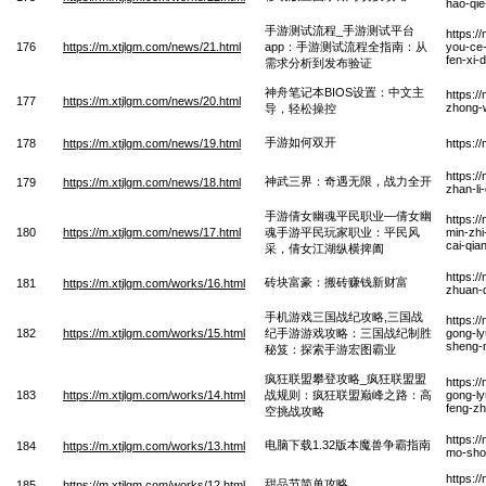
hao-qi
手游测试流程_手游测试平台
https:/
176
https://m.xtjlgm.com/news/21.html
app：手游测试流程全指南：从
you-ce-
fen-xi-
需求分析到发布验证
神舟笔记本BIOS设置：中文主
https:/
177
https://m.xtjlgm.com/news/20.html
zhong-
导，轻松操控
手游如何双开
178
https://m.xtjlgm.com/news/19.html
https:/
https:/
神武三界：奇遇无限，战力全开
179
https://m.xtjlgm.com/news/18.html
zhan-li
手游倩女幽魂平民职业—倩女幽
https:/
180
https://m.xtjlgm.com/news/17.html
魂手游平民玩家职业：平民风
min-zhi
cai-qia
采，倩女江湖纵横捭阖
https:/
砖块富豪：搬砖赚钱新财富
181
https://m.xtjlgm.com/works/16.html
zhuan-q
手机游戏三国战纪攻略,三国战
https:/
182
https://m.xtjlgm.com/works/15.html
纪手游游戏攻略：三国战纪制胜
gong-ly
sheng-m
秘笈：探索手游宏图霸业
疯狂联盟攀登攻略_疯狂联盟盟
https:/
183
https://m.xtjlgm.com/works/14.html
战规则：疯狂联盟巅峰之路：高
gong-ly
feng-zh
空挑战攻略
https:/
电脑下载1.32版本魔兽争霸指南
184
https://m.xtjlgm.com/works/13.html
mo-sho
https:/
甜品节简单攻略
185
https://m.xtjlgm.com/works/12.html