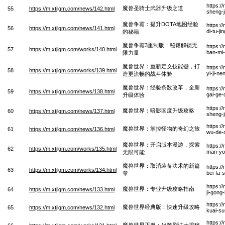
https:/
魔兽圣骑士武器升级之道
55
https://m.xtjlgm.com/news/142.html
sheng-j
魔兽争霸：提升DOTA地图经验
https:/
56
https://m.xtjlgm.com/news/141.html
di-tu-j
的秘籍
魔兽争霸3重制版：秘籍解锁无
https:/
57
https://m.xtjlgm.com/works/140.html
ban-mi-
限力量
魔兽世界：重新定义技能键，打
https:/
58
https://m.xtjlgm.com/works/139.html
yi-ji-n
造更流畅的战斗体验
魔兽世界：经验条数改革，全新
https:/
59
https://m.xtjlgm.com/news/138.html
gai-ge-
升级体验
https:/
魔兽世界：暗影国度升级攻略
60
https://m.xtjlgm.com/news/137.html
sheng-j
https:/
魔兽世界：掌控怪物的奇幻之旅
61
https://m.xtjlgm.com/news/136.html
wu-de-q
魔兽世界：开启版本漫游，探索
https:/
62
https://m.xtjlgm.com/works/135.html
man-yo
无限可能
魔兽世界：取消装备法术的新篇
https:/
63
https://m.xtjlgm.com/works/134.html
bei-fa-
章
https:/
魔兽世界：专业升级攻略指南
64
https://m.xtjlgm.com/news/133.html
ji-gong
https:/
魔兽世界经典版：快速升级攻略
65
https://m.xtjlgm.com/news/132.html
kuai-su
https:/
魔兽世界正服：坐骑刷法大揭秘