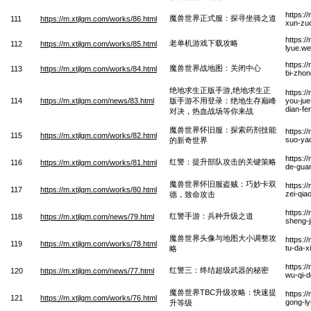
https:/
魔兽世界正式服：探寻坐骑之道
111
https://m.xtjlgm.com/works/86.html
xun-zuo
https:/
老单机游戏下载攻略
112
https://m.xtjlgm.com/works/85.html
lyue.w
https:/
魔兽世界战地图：关闭中心
113
https://m.xtjlgm.com/works/84.html
bi-zhon
绝地求生正版手游,绝地求生正
https:/
114
https://m.xtjlgm.com/news/83.html
版手游不用登录：绝地生存巅峰
you-jue
dian-fe
对决，热血战场等你来战
魔兽世界怀旧服：探索药剂技能
https:/
115
https://m.xtjlgm.com/works/82.html
suo-yao
的新奇世界
https:/
红警：提升部队攻击的关键策略
116
https://m.xtjlgm.com/works/81.html
de-guan
魔兽世界怀旧服盗贼：巧妙卡双
https:/
117
https://m.xtjlgm.com/works/80.html
zei-qia
德，致命攻击
https:/
红警手游：兵种升级之道
118
https://m.xtjlgm.com/news/79.html
sheng-j
魔兽世界头像与地图大小调整攻
https:/
119
https://m.xtjlgm.com/works/78.html
tu-da-x
略
https:/
红警三：终结超级武器的秘密
120
https://m.xtjlgm.com/news/77.html
wu-qi-
魔兽世界TBC升级攻略：快速提
https:/
121
https://m.xtjlgm.com/works/76.html
gong-ly
升等级