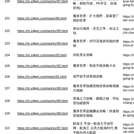
100
https://m.xtjlgm.com/works/97.html
lyue-ta
略：刷怪升级、PK夺宝、攻城
gong-ly
掠地)
魔兽世界：扩大视野，探索更广
https:/
101
https://m.xtjlgm.com/news/96.html
tan-suo
阔的世界
诛仙元魂珠：灵宝之争，命运之
https:/
102
https://m.xtjlgm.com/works/95.html
zhi-zhe
劫
魔兽世界：封印灵魂兽技能的奥
https:/
103
https://m.xtjlgm.com/works/94.html
shou-ji
秘
街机美女攻略
104
https://m.xtjlgm.com/news/93.html
https:/
https:/
魔兽世界：制皮升级攻略大全
105
https://m.xtjlgm.com/works/92.html
gong-l
https:/
葫芦娃手游英雄攻略
106
https://m.xtjlgm.com/news/91.html
gong-l
魔兽世界隐藏宠物坐骑攻略视频
https:/
107
https://m.xtjlgm.com/works/90.html
wu-zuo-
大揭秘
英魂之刃攻略：嫦娥之秘，羽化
https:/
108
https://m.xtjlgm.com/works/89.html
chang-e
登仙破敌阵
魔兽世界盗贼赚金攻略：快速致
https:/
109
https://m.xtjlgm.com/works/88.html
jin-gon
富秘籍全揭秘
航海王 手游—航海王手游官
https:/
110
https://m.xtjlgm.com/works/87.html
网：航海王 点亮大航海时代 携
hai-wan
xie-sho
手航向伟大航路