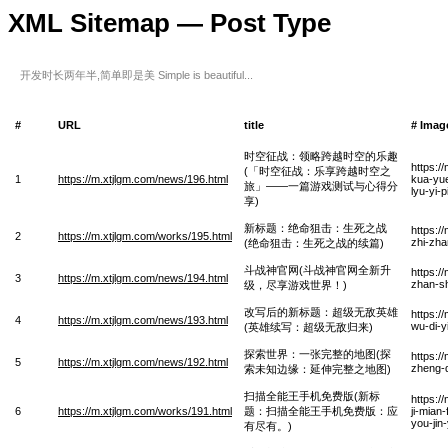
XML Sitemap — Post Type
开发时长两年半,简单即是美 Simple is beautiful...
#
URL
title
# Imag
时空征战：领略跨越时空的乐趣
https:/
(「时空征战：乐享跨越时空之
1
https://m.xtjlgm.com/news/196.html
kua-yue
旅」——一篇游戏测试与心得分
lyu-yi-
享)
新标题：绝命狙击：生死之战
https:/
2
https://m.xtjlgm.com/works/195.html
zhi-zha
(绝命狙击：生死之战的续篇)
斗战神官网(斗战神官网全新升
https:
3
https://m.xtjlgm.com/news/194.html
zhan-sh
级，尽享游戏世界！)
改写后的新标题：超级无敌英雄
https:/
4
https://m.xtjlgm.com/news/193.html
wu-di-y
(英雄续写：超级无敌归来)
探索世界：一张完整的地图(探
https:/
5
https://m.xtjlgm.com/news/192.html
zheng-d
索未知边缘：延伸完整之地图)
扫描全能王手机免费版(新标
https:
6
https://m.xtjlgm.com/works/191.html
题：扫描全能王手机免费版：应
ji-mian
you-jin
有尽有。)