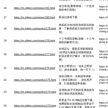
圣洁传说(重塑神域：一个史诗
https:/
16
https://m.xtjlgm.com/news/181.html
shen-yu
级的奇幻冒险)
吸油记游戏下载
17
https://m.xtjlgm.com/news/180.html
https:/
叁贰贰文创(创意游戏背后的故
https:/
18
https://m.xtjlgm.com/works/179.html
事：了解叁贰贰文创的创作历
you-xi-
cheng.
程)
十三号病院攻略(攻略：十三号
https:/
19
https://m.xtjlgm.com/news/178.html
gong-ly
病院的解密方法)
全球足坛：最新足球新闻报道
https:/
(全球足坛最新足球新闻报道：
20
https://m.xtjlgm.com/news/177.html
xin-wen
欧冠决赛京沪爆冷，皇马VS马
sai-jin
赛)
信长之野望11(「信长之野望
https:/
21
https://m.xtjlgm.com/news/176.html
zhang-z
11」的全新篇章：统一天下！)
使命召唤16：全新战争体验
https:/
22
https://m.xtjlgm.com/works/175.html
(《使命召唤16》：进化再升
zhan-zh
zhan-z
级，打造极致战争体验)
亚洲热(炙手可热的亚洲游戏市
https:/
23
https://m.xtjlgm.com/works/174.html
zhou-yo
场引领全球游戏潮流)
世界盒子0.15.9物品完整下载：
https:/
免费获取全游戏物品(世界盒子
24
https://m.xtjlgm.com/works/173.html
zheng-x
0.15.9物品完整下载：获取全游