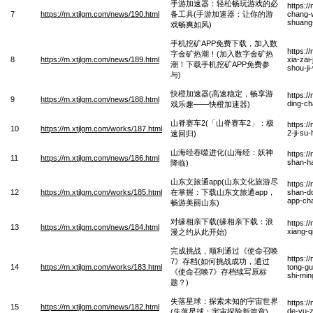
手游加速器：轻松畅玩游戏的必
https:/
7
https://m.xtjlgm.com/news/190.html
备工具(手游加速器：让你的游
chang-w
shuang
戏畅爽如风)
手机挖矿APP免费下载，加入数
https:/
字金矿热潮！(加入数字金矿热
8
https://m.xtjlgm.com/news/189.html
xia-zai
潮！下载手机挖矿APP免费参
shou-ji
与)
快橙加速器(高速稳定，畅享游
https:/
9
https://m.xtjlgm.com/news/188.html
ding-ch
戏乐趣——快橙加速器)
山脊赛车2(「山脊赛车2」：极
https:/
10
https://m.xtjlgm.com/works/187.html
2-ji-su
速回归)
山海经吞噬进化(山海经：妖神
https:/
11
https://m.xtjlgm.com/news/186.html
shan-ha
降临)
山东文旅通app(山东文化旅游尽
https:/
12
https://m.xtjlgm.com/works/185.html
在掌握：下载山东文旅通app，
shan-do
app-ch
畅游美丽山东)
对缘相亲下载(缘相亲下载：浪
https:/
13
https://m.xtjlgm.com/news/184.html
xiang-q
漫之约从此开始)
完成挑战，顺利通过《使命召唤
https:/
7》存档(如何挑战成功，通过
14
https://m.xtjlgm.com/works/183.html
tong-gu
《使命召唤7》存档续写原标
shi-min
题？)
失落星球：探索未知的宇宙世界
https:/
15
https://m.xtjlgm.com/news/182.html
de-yu-z
(失落星球：宇宙探险新篇章)