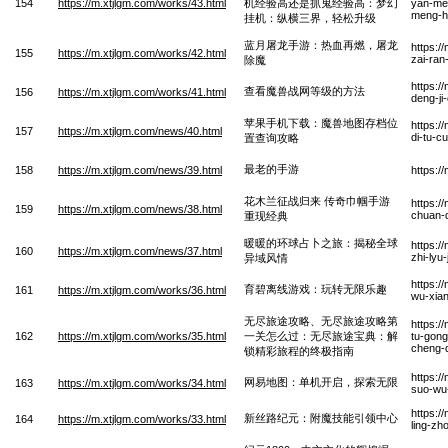
154
https://m.xtjlgm.com/works/43.html
机经验高还是抓鬼经验高：梦幻
yan-men
meng-hu
挂机：纵横三界，轻松升级
蓝月屠龙手游：热血再燃，屠龙
https:/
155
https://m.xtjlgm.com/works/42.html
zai-ran
除魔
https:
查看魔兽战网等级的方法
156
https://m.xtjlgm.com/works/41.html
deng-ji
苹果手机下载：魔兽地图存档位
https:/
157
https://m.xtjlgm.com/news/40.html
di-tu-c
置查询攻略
最老的手游
158
https://m.xtjlgm.com/news/39.html
https:/
花木兰征战归来 传奇巾帼手游
https:/
159
https://m.xtjlgm.com/news/38.html
chuan-q
重现经典
暖暖的环球占卜之旅：揭秘全球
https:/
160
https://m.xtjlgm.com/news/37.html
zhi-lyu
异域风情
https:/
育碧离线游戏：玩转无限乐趣
161
https://m.xtjlgm.com/works/36.html
wu-xian
无尽旅途攻略、无尽旅途攻略第
https:/
162
https://m.xtjlgm.com/works/35.html
一关怎么过：无尽旅途宝典：解
tu-gong
cheng-d
锁精彩旅程的终极指南
https:/
网易地图：单机开启，探索无限
163
https://m.xtjlgm.com/works/34.html
suo-wu
https:/
新丝路纪元：附魔技能引领中心
164
https://m.xtjlgm.com/works/33.html
ling-zh