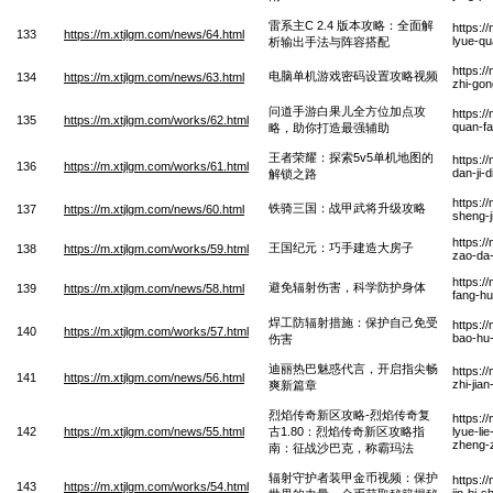
雷系主C 2.4 版本攻略：全面解
https:/
133
https://m.xtjlgm.com/news/64.html
lyue-qu
析输出手法与阵容搭配
https:/
电脑单机游戏密码设置攻略视频
134
https://m.xtjlgm.com/news/63.html
zhi-gon
问道手游白果儿全方位加点攻
https:/
135
https://m.xtjlgm.com/works/62.html
quan-fa
略，助你打造最强辅助
王者荣耀：探索5v5单机地图的
https:/
136
https://m.xtjlgm.com/works/61.html
dan-ji-
解锁之路
https:/
铁骑三国：战甲武将升级攻略
137
https://m.xtjlgm.com/news/60.html
sheng-j
https:/
王国纪元：巧手建造大房子
138
https://m.xtjlgm.com/works/59.html
zao-da-
https:/
避免辐射伤害，科学防护身体
139
https://m.xtjlgm.com/news/58.html
fang-hu
焊工防辐射措施：保护自己免受
https:/
140
https://m.xtjlgm.com/works/57.html
bao-hu-
伤害
迪丽热巴魅惑代言，开启指尖畅
https:/
141
https://m.xtjlgm.com/news/56.html
zhi-jia
爽新篇章
烈焰传奇新区攻略-烈焰传奇复
https:/
142
https://m.xtjlgm.com/news/55.html
古1.80：烈焰传奇新区攻略指
lyue-li
zheng-
南：征战沙巴克，称霸玛法
辐射守护者装甲金币视频：保护
https:/
143
https://m.xtjlgm.com/works/54.html
jin-bi-s