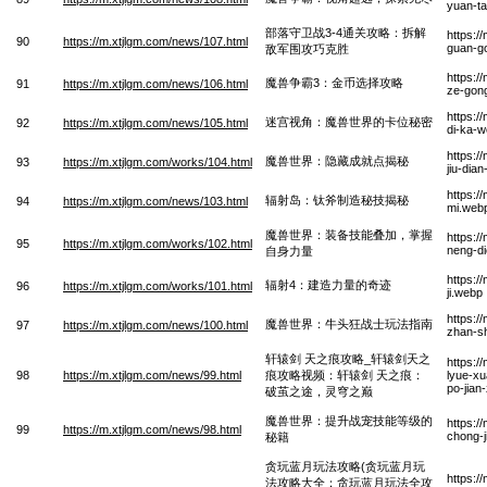
yuan-ta
部落守卫战3-4通关攻略：拆解
https:/
90
https://m.xtjlgm.com/news/107.html
guan-go
敌军围攻巧克胜
https:/
魔兽争霸3：金币选择攻略
91
https://m.xtjlgm.com/news/106.html
ze-gon
https:/
迷宫视角：魔兽世界的卡位秘密
92
https://m.xtjlgm.com/news/105.html
di-ka-w
https:/
魔兽世界：隐藏成就点揭秘
93
https://m.xtjlgm.com/works/104.html
jiu-dian
https:/
辐射岛：钛斧制造秘技揭秘
94
https://m.xtjlgm.com/news/103.html
mi.web
魔兽世界：装备技能叠加，掌握
https:/
95
https://m.xtjlgm.com/works/102.html
neng-di
自身力量
https:/
辐射4：建造力量的奇迹
96
https://m.xtjlgm.com/works/101.html
ji.webp
https:/
魔兽世界：牛头狂战士玩法指南
97
https://m.xtjlgm.com/news/100.html
zhan-sh
轩辕剑 天之痕攻略_轩辕剑天之
https:/
98
https://m.xtjlgm.com/news/99.html
痕攻略视频：轩辕剑 天之痕：
lyue-xu
po-jian
破茧之途，灵穹之巅
魔兽世界：提升战宠技能等级的
https:/
99
https://m.xtjlgm.com/news/98.html
chong-j
秘籍
贪玩蓝月玩法攻略(贪玩蓝月玩
https:/
法攻略大全：贪玩蓝月玩法全攻