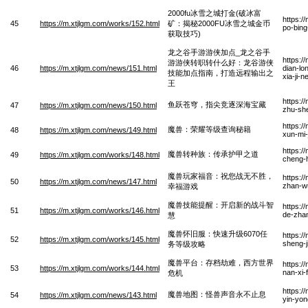
2000fu冰雪之城打金(破冰富
https:/
45
https://m.xtjlgm.com/works/152.html
矿：揭秘2000FU冰雪之城金币
po-bing
获取技巧)
龙之谷手游游侠加点_龙之谷手
https:/
游游侠转职转什么好：龙谷游侠
46
https://m.xtjlgm.com/news/151.html
dian-lo
技能加点指南，打造远程输出之
xia-ji-
王
https:/
鱼跃苍穹，指尖竞逐深海宝藏
47
https://m.xtjlgm.com/news/150.html
zhu-sh
https:/
魔兽：荣耀等级查询秘籍
48
https://m.xtjlgm.com/news/149.html
xun-mi-
https:
魔兽转种族：传承护甲之道
49
https://m.xtjlgm.com/works/148.html
cheng-h
魔兽玩家福音：祝您战无不胜，
https:/
50
https://m.xtjlgm.com/news/147.html
zhan-w
幸福游戏
魔兽技能提醒：开启新的战斗智
https:/
51
https://m.xtjlgm.com/works/146.html
de-zha
慧
魔兽怀旧服：快速升级6070任
https:/
52
https://m.xtjlgm.com/works/145.html
sheng-j
务等级攻略
魔兽平台：存档劫难，西方世界
https:/
53
https://m.xtjlgm.com/works/144.html
nan-xi-
危机
https:/
魔兽地图：怪兽声音永不止息
54
https://m.xtjlgm.com/news/143.html
yin-yon