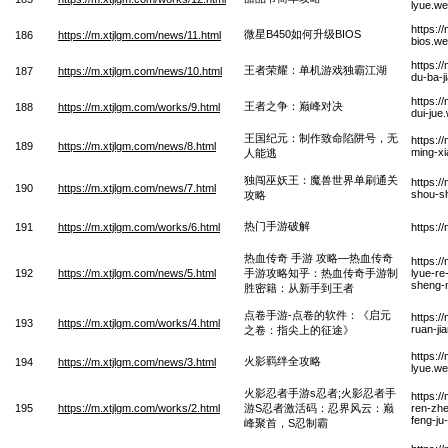
lyue.w
https:/
微星B450如何升级BIOS
186
https://m.xtjlgm.com/news/11.html
bios.w
https:/
王者荣耀：单机游戏独霸江湖
187
https://m.xtjlgm.com/news/10.html
du-ba-j
https:/
王者之争：巅峰对决
188
https://m.xtjlgm.com/works/9.html
dui-jue
王国纪元：制作致命陷阱号，无
https:/
189
https://m.xtjlgm.com/news/8.html
ming-xi
人能逃
独闯巫妖王：魔兽世界单刷通关
https:
190
https://m.xtjlgm.com/news/7.html
shou-sh
攻略
热门手游破解
191
https://m.xtjlgm.com/works/6.html
https:/
热血传奇 手游 攻略—热血传奇
https:/
192
https://m.xtjlgm.com/news/5.html
手游攻略知乎：热血传奇手游制
lyue-re
sheng-
胜密籍：从新手到王者
点卷手游-点卷的软件：《启元
https:/
193
https://m.xtjlgm.com/works/4.html
ruan-ji
之卷：指尖上的征途》
https:/
火影羁绊全攻略
194
https://m.xtjlgm.com/news/3.html
lyue.w
火影忍者手游s忍者;火影忍者手
https:/
195
https://m.xtjlgm.com/works/2.html
游S忍者激活码：忍界风云：巅
ren-zhe
feng-ju
峰聚首，S忍制霸