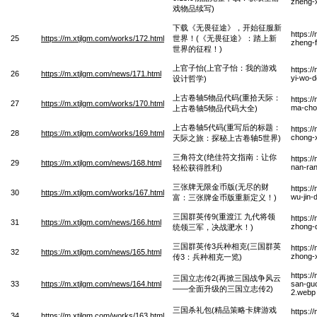
zheng-x
戏物品续写)
下载《无畏征途》，开始征服新
https:/
25
https://m.xtjlgm.com/works/172.html
世界！(《无畏征途》：踏上新
zheng-f
世界的征程！)
上官子怡(上官子怡：我的游戏
https:/
26
https://m.xtjlgm.com/news/171.html
yi-wo-d
设计哲学)
上古卷轴5物品代码(重拾天际：
https:/
27
https://m.xtjlgm.com/works/170.html
ma-chon
上古卷轴5物品代码大全)
上古卷轴5代码(重写后的标题：
https:/
28
https://m.xtjlgm.com/works/169.html
chong-x
天际之旅：探秘上古卷轴5世界)
三角符文(绝佳符文指南：让你
https:/
29
https://m.xtjlgm.com/news/168.html
nan-ran
轻松获得胜利)
三张牌无限金币版(无尽的财
https:/
30
https://m.xtjlgm.com/works/167.html
wu-jin-
富：三张牌金币版重新定义！)
三国群英传9(重渡江 九代将领
https:/
31
https://m.xtjlgm.com/news/166.html
zhong-d
统领三军，决战淝水！)
三国群英传3兵种相克(三国群英
https:/
32
https://m.xtjlgm.com/news/165.html
zhong-x
传3：兵种相克一览)
https:/
三国立志传2(再掀三国战争风云
33
https://m.xtjlgm.com/news/164.html
san-guo
——全面升级的三国立志传2)
2.webp
三国杀礼包(精品策略卡牌游戏
https:/
34
https://m.xtjlgm.com/works/163.html