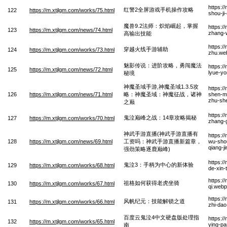
https:/
红警2全屏游戏手机操作攻略
122
https://m.xtjlgm.com/works/75.html
shou-ji
魔兽9.2法师：炽焰崛起，掌握
https:/
123
https://m.xtjlgm.com/news/74.html
zhang-
高输出技能
https:/
穿越火线手游辅助
124
https://m.xtjlgm.com/works/73.html
zhu.we
魅影传说：进阶攻略，勇闯魔法
https:/
125
https://m.xtjlgm.com/news/72.html
lyue-yo
秘境
神魔圣域手游,神魔圣域1.3.5攻
https:
126
https://m.xtjlgm.com/news/71.html
略：神魔圣域：神魔征战，诸神
shen-m
zhu-sh
之巅
https:/
鬼泣巅峰之战：14章攻略揭秘
127
https://m.xtjlgm.com/works/70.html
zhang-g
神武手游直播(神武手游直播有
https:/
128
https://m.xtjlgm.com/news/69.html
工资吗：神武手游直播新篇章，
wu-sho
qiang-j
强劲策略逐鹿巅峰)
https:/
鬼泣3：手柄为中心的新体验
129
https://m.xtjlgm.com/works/68.html
de-xin-
https:/
祖格如何获得老虎坐骑
130
https://m.xtjlgm.com/works/67.html
qi.webp
https:/
风帆纪元：技能解锁之道
131
https://m.xtjlgm.com/works/66.html
zhi-da
百度云鬼泣4中文硬盘版处理指
https:/
132
https://m.xtjlgm.com/works/65.html
ying-pa
南