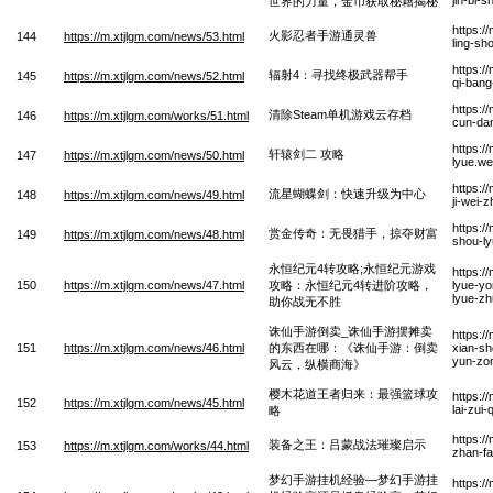
世界的力量，金币获取秘籍揭秘
https:/
火影忍者手游通灵兽
144
https://m.xtjlgm.com/news/53.html
ling-sh
https:/
辐射4：寻找终极武器帮手
145
https://m.xtjlgm.com/news/52.html
qi-ban
https:/
清除Steam单机游戏云存档
146
https://m.xtjlgm.com/works/51.html
cun-da
https:/
轩辕剑二 攻略
147
https://m.xtjlgm.com/news/50.html
lyue.w
https:/
流星蝴蝶剑：快速升级为中心
148
https://m.xtjlgm.com/news/49.html
ji-wei-
https:/
赏金传奇：无畏猎手，掠夺财富
149
https://m.xtjlgm.com/news/48.html
shou-ly
永恒纪元4转攻略;永恒纪元游戏
https:/
150
https://m.xtjlgm.com/news/47.html
攻略：永恒纪元4转进阶攻略，
lyue-yo
lyue-z
助你战无不胜
诛仙手游倒卖_诛仙手游摆摊卖
https:/
151
https://m.xtjlgm.com/news/46.html
的东西在哪：《诛仙手游：倒卖
xian-sh
yun-zo
风云，纵横商海》
樱木花道王者归来：最强篮球攻
https:/
152
https://m.xtjlgm.com/news/45.html
lai-zui
略
https:/
装备之王：吕蒙战法璀璨启示
153
https://m.xtjlgm.com/works/44.html
zhan-fa
梦幻手游挂机经验—梦幻手游挂
https:/