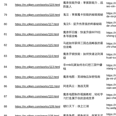
魔兽技能升级：掌握新能力，战
https:/
78
https://m.xtjlgm.com/works/119.html
wo-xin-
胜敌人
https:/
鬼泣：掌握魔卡技能的秘籍揭秘
79
https://m.xtjlgm.com/works/118.html
de-mi-j
https:/
鬼泣5：提升伤害值的终极秘籍
80
https://m.xtjlgm.com/news/117.html
de-zhon
魔兽怀旧服：快速升级6070任
https:/
81
https://m.xtjlgm.com/news/116.html
sheng-j
务等级攻略
马超如何获得三国志战略版的最
https:/
82
https://m.xtjlgm.com/news/115.html
zhi-zha
佳攻略
魔兽开锁技能：如何快速达到满
https:/
83
https://m.xtjlgm.com/news/114.html
kuai-su
级
非rmb玩家如何在幻想三国中赚
https:/
84
https://m.xtjlgm.com/works/113.html
xiang-
钱
https:/
魔兽地图：英雄物品加密指南
85
https://m.xtjlgm.com/news/112.html
jia-mi-
https:/
间道风云：激战无限
86
https://m.xtjlgm.com/works/111.html
xian.w
魔兽地图制作视频教程，轻松学
https:/
87
https://m.xtjlgm.com/news/110.html
jiao-ch
习打造属于你的游戏世界
https:/
镖行天下：侠之江湖
88
https://m.xtjlgm.com/works/109.html
hu.web
https:/
魔兽争霸：视角超远，探索无尽
89
https://m.xtjlgm.com/news/108.html