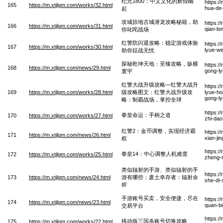
纪元1800：中文文化的辉煌崛
https:/
165
https://m.xtjlgm.com/works/32.html
hua-de-
起
攻城掠地古城潜龙攻略秘籍，助
https:/
166
https://m.xtjlgm.com/works/31.html
qian-lo
你叱咤战场
红警防闪退攻略：稳定游戏体验
https:/
167
https://m.xtjlgm.com/works/30.html
lyue-we
助你征战无忧
探秘乾坤天地：至臻攻略，纵横
https:/
168
https://m.xtjlgm.com/news/29.html
gong-l
寰宇
红警大战升级攻略—红警大战升
https:/
169
https://m.xtjlgm.com/works/28.html
级攻略图文：红警大战升级攻
lyue-ho
gong-l
略：制霸战场，掌控全球
https:/
拳皇命运：手柄之道
170
https://m.xtjlgm.com/works/27.html
zhi-da
红警2：金币调整，实现经济霸
https:/
171
https://m.xtjlgm.com/news/26.html
xian-ji
权
https:/
拳皇14：中心调整人机难度
172
https://m.xtjlgm.com/works/25.html
zheng-r
类似辐射的手游、类似辐射的手
https:/
173
https://m.xtjlgm.com/news/24.html
游有哪些：废土幸存者：辐射余
she-di-
烬
手游账号买卖，安全便捷，尽在
https:/
174
https://m.xtjlgm.com/news/23.html
quan-bia
交易平台
https:/
移动版三国杀账号切换攻略
175
https://m.xtjlgm.com/works/22.html