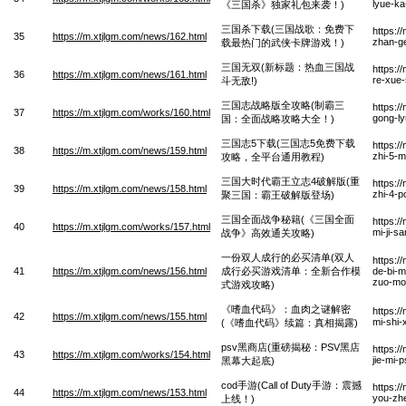
lyue-ka
《三国杀》独家礼包来袭！)
三国杀下载(三国战歌：免费下
https:/
35
https://m.xtjlgm.com/news/162.html
zhan-ge
载最热门的武侠卡牌游戏！)
三国无双(新标题：热血三国战
https:/
36
https://m.xtjlgm.com/news/161.html
re-xue
斗无敌!)
三国志战略版全攻略(制霸三
https:/
37
https://m.xtjlgm.com/works/160.html
gong-l
国：全面战略攻略大全！)
三国志5下载(三国志5免费下载
https:/
38
https://m.xtjlgm.com/news/159.html
zhi-5-m
攻略，全平台通用教程)
三国大时代霸王立志4破解版(重
https:/
39
https://m.xtjlgm.com/news/158.html
zhi-4-p
聚三国：霸王破解版登场)
三国全面战争秘籍(《三国全面
https:/
40
https://m.xtjlgm.com/works/157.html
mi-ji-
战争》高效通关攻略)
一份双人成行的必买清单(双人
https:/
41
https://m.xtjlgm.com/news/156.html
成行必买游戏清单：全新合作模
de-bi-m
zuo-mo
式游戏攻略)
《嗜血代码》：血肉之谜解密
https:/
42
https://m.xtjlgm.com/news/155.html
mi-shi-
(《嗜血代码》续篇：真相揭露)
psv黑商店(重磅揭秘：PSV黑店
https:/
43
https://m.xtjlgm.com/works/154.html
jie-mi-
黑幕大起底)
cod手游(Call of Duty手游：震撼
https:/
44
https://m.xtjlgm.com/news/153.html
you-zh
上线！)