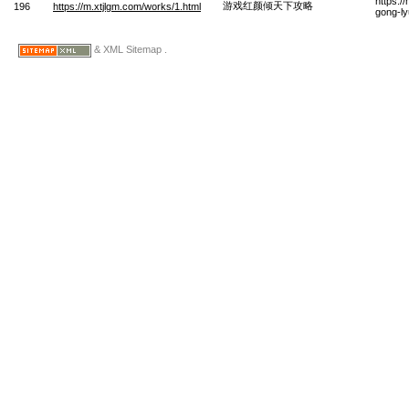
https:/
游戏红颜倾天下攻略
196
https://m.xtjlgm.com/works/1.html
gong-l
& XML Sitemap .