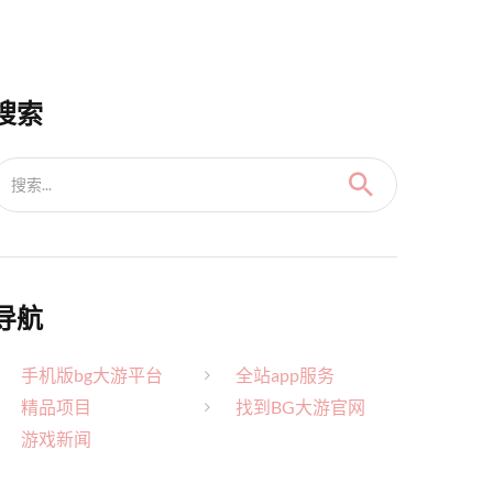
搜索
搜索...
导航
手机版bg大游平台
全站app服务
精品项目
找到BG大游官网
游戏新闻