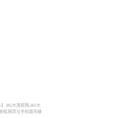
】,BG大游官网,,BG大
游戏,网页与手机版无缝