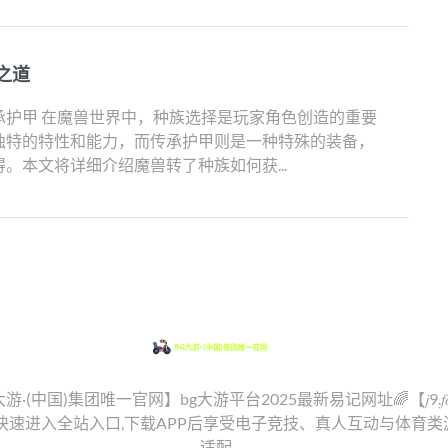
之道
承护甲 在魔兽世界中，种族选择是玩家角色创造的重要
独特的特性和能力，而传承护甲则是一种特殊的装备，
。本文将详细介绍魔兽转了种族如何获...
G大游·(中国)集团唯一官网】bg大游平台2025最新易记网址🌈【𝑗9.𝑓
可快速进入全站入口,下载APP后享受电子竞技、真人互动与体育类
适配。